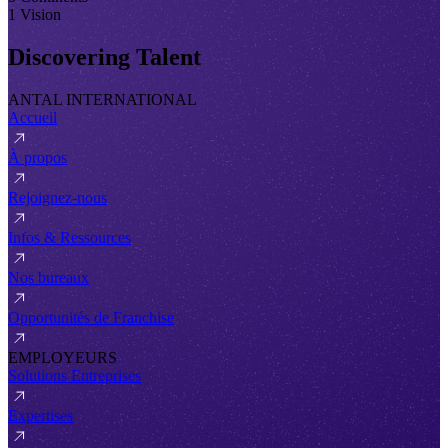
1 Vision
Discovering Talent
ANTAL INTERNATIONAL
Accueil
À propos
Rejoignez-nous
Infos & Ressources
Nos bureaux
Opportunités de Franchise
EMPLOYEURS
Solutions Entreprises
Expertises