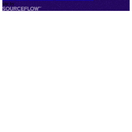
site by
SourceFlow