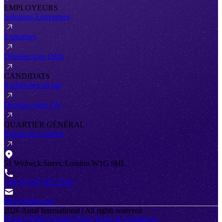
EMPLOYEURS
Solutions Entreprises
Expertises
Déposer Une Offre
CANDIDATS
Rechercher un job
Déposer votre CV
QUARTIER GÉNÉRAL
Bureau de Londres
51 Welbeck Street, London W1G 9HL
+44 (0) 207 467 2520
info@antal.com
2026
Antal International | All rights reserved
Privacy Policy
Cookie Policy
Terms & Conditions