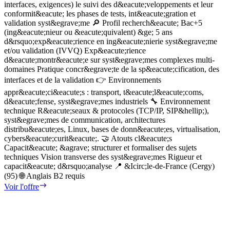
interfaces, exigences) le suivi des d&eacute;veloppements et leur
d
conformit&eacute; les phases de tests, int&eacute;gration et
&
validation syst&egrave;me 🔎 Profil recherch&eacute; Bac+5
L
(ing&eacute;nieur ou &eacute;quivalent) &ge; 5 ans
d
d&rsquo;exp&eacute;rience en ing&eacute;nierie syst&egrave;me
e
et/ou validation (IVVQ) Exp&eacute;rience
m
d&eacute;montr&eacute;e sur syst&egrave;mes complexes multi-
i
domaines Pratique concr&egrave;te de la sp&eacute;cification, des
g
&
interfaces et de la validation 👉 Environnements
c
appr&eacute;ci&eacute;s : transport, t&eacute;l&eacute;coms,
R
d&eacute;fense, syst&egrave;mes industriels 🔧 Environnement
s
technique R&eacute;seaux & protocoles (TCP/IP, SIP&hellip;),
c
syst&egrave;mes de communication, architectures
d
distribu&eacute;es, Linux, bases de donn&eacute;es, virtualisation,
r
cybers&eacute;curit&eacute;. 🤝 Atouts cl&eacute;s
e
Capacit&eacute; &agrave; structurer et formaliser des sujets
c
techniques Vision transverse des syst&egrave;mes Rigueur et
p
capacit&eacute; d&rsquo;analyse 📍 &Icirc;le-de-France (Cergy)
e
(95) 🌐 Anglais B2 requis
n
Voir l'offre
i
c
P
i
g