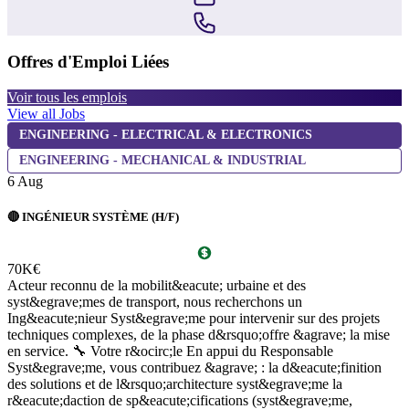
Offres d'Emploi Liées
Voir tous les emplois
View all Jobs
ENGINEERING - ELECTRICAL & ELECTRONICS
ENGINEERING - MECHANICAL & INDUSTRIAL
6 Aug
6
🔴 INGÉNIEUR SYSTÈME (H/F)
R
70K€
7
Acteur reconnu de la mobilit&eacute; urbaine et des
V
syst&egrave;mes de transport, nous recherchons un
p
Ing&eacute;nieur Syst&egrave;me pour intervenir sur des projets
a
techniques complexes, de la phase d&rsquo;offre &agrave; la mise
c
en service. 🔧 Votre r&ocirc;le En appui du Responsable
b
Syst&egrave;me, vous contribuez &agrave; : la d&eacute;finition
l
des solutions et de l&rsquo;architecture syst&egrave;me la
&
r&eacute;daction de sp&eacute;cifications (syst&egrave;me,
R