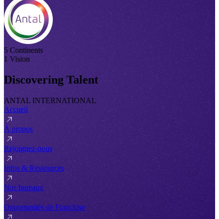
5 Continents
1 Vision
Discovering Talent
ANTAL INTERNATIONAL
Accueil
À propos
Rejoignez-nous
Infos & Ressources
Nos bureaux
Opportunités de Franchise