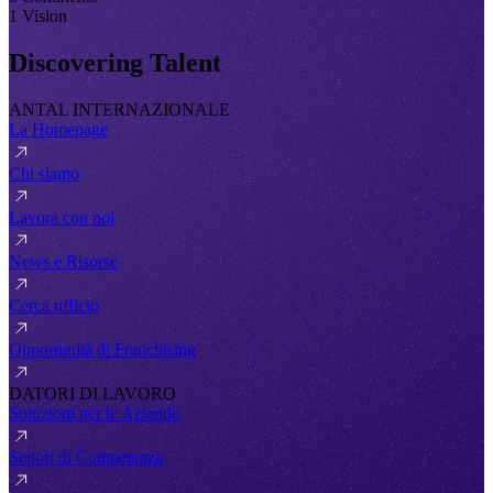
1 Vision
Discovering Talent
ANTAL INTERNAZIONALE
La Homepage
Chi siamo
Lavora con noi
News e Risorse
Cerca ufficio
Opportunità di Franchising
DATORI DI LAVORO
Soluzioni per le Aziende
Settori di Competenza