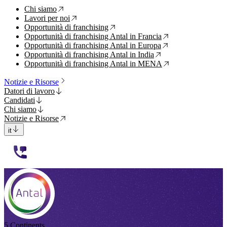
Chi siamo
↗
Lavori per noi
↗
Opportunità di franchising
↗
Opportunità di franchising Antal in Francia
↗
Opportunità di franchising Antal in Europa
↗
Opportunità di franchising Antal in India
↗
Opportunità di franchising Antal in MENA
↗
Notizie e Risorse
Datori di lavoro
Candidati
Chi siamo
Notizie e Risorse
it
112233
5 Continents