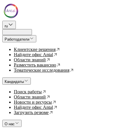
ru
Работодатели
Клиентские решения
↗
Найдите офис Antal
↗
Области знаний
↗
Разместить вакансию
↗
Тематические исследования
↗
Кандидаты
Поиск работы
↗
Области знаний
↗
Новости и ресурсы
↗
Найдите офис Antal
↗
Загрузить резюме
↗
О нас