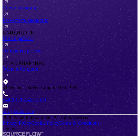
Специализация
Разместить вакансию
КАНДИДАТЫ
Поиск работы
Отправить резюме
ШТАБ-КВАРТИРА
Офис в Лондоне
51 Welbeck Street, London W1G 9HL
+44 (0) 207 467 2520
info@antal.com
2026
Antal International | All rights reserved
Privacy Policy
Cookie Policy
Terms & Conditions
site by
SourceFlow