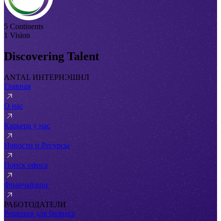
5 Continents
1 Vision
Discovering Talent
ANTAL ИНТЕРНЭШНЛ
Главная
О нас
Карьера у нас
Новости и Ресурсы
Поиск офиса
Франчайзинг
РАБОТОДАТЕЛИ
Решения для бизнеса