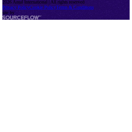
2026
Antal International | All rights reserved
Privacy Policy
Cookie Policy
Terms & Conditions
site by
SourceFlow