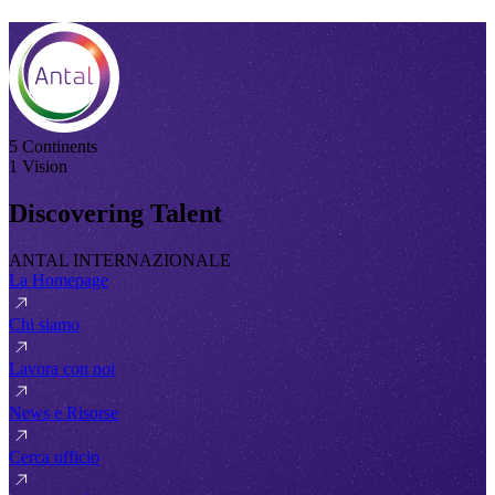
5 Continents
1 Vision
Discovering Talent
ANTAL INTERNAZIONALE
La Homepage
Chi siamo
Lavora con noi
News e Risorse
Cerca ufficio