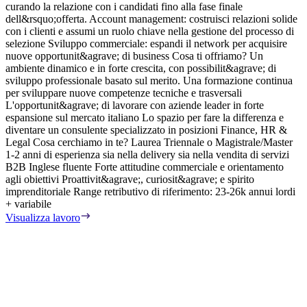
curando la relazione con i candidati fino alla fase finale
R
dell&rsquo;offerta. Account management: costruisci relazioni solide
e
con i clienti e assumi un ruolo chiave nella gestione del processo di
(
selezione Sviluppo commerciale: espandi il network per acquisire
t
nuove opportunit&agrave; di business Cosa ti offriamo? Un
e
ambiente dinamico e in forte crescita, con possibilit&agrave; di
d
sviluppo professionale basato sul merito. Una formazione continua
f
per sviluppare nuove competenze tecniche e trasversali
C
L'opportunit&agrave; di lavorare con aziende leader in forte
d
espansione sul mercato italiano Lo spazio per fare la differenza e
t
diventare un consulente specializzato in posizioni Finance, HR &
d
Legal Cosa cerchiamo in te? Laurea Triennale o Magistrale/Master
c
1-2 anni di esperienza sia nella delivery sia nella vendita di servizi
c
B2B Inglese fluente Forte attitudine commerciale e orientamento
H
agli obiettivi Proattivit&agrave;, curiosit&agrave; e spirito
i
imprenditoriale Range retributivo di riferimento: 23-26k annui lordi
p
+ variabile
r
C
Visualizza lavoro
o
e
d
s
d
a
p