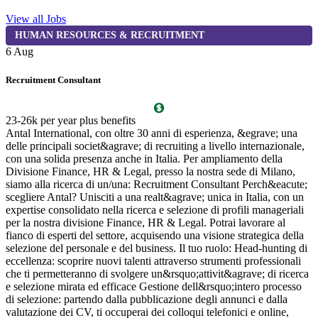
View all Jobs
HUMAN RESOURCES & RECRUITMENT
6 Aug
5
Recruitment Consultant
F
L
23-26k per year plus benefits
c
Antal International, con oltre 30 anni di esperienza, &egrave; una
r
delle principali societ&agrave; di recruiting a livello internazionale,
s
con una solida presenza anche in Italia. Per ampliamento della
g
Divisione Finance, HR & Legal, presso la nostra sede di Milano,
a
siamo alla ricerca di un/una: Recruitment Consultant Perch&eacute;
C
scegliere Antal? Unisciti a una realt&agrave; unica in Italia, con un
s
expertise consolidato nella ricerca e selezione di profili manageriali
r
per la nostra divisione Finance, HR & Legal. Potrai lavorare al
s
fianco di esperti del settore, acquisendo una visione strategica della
m
selezione del personale e del business. Il tuo ruolo: Head-hunting di
P
eccellenza: scoprire nuovi talenti attraverso strumenti professionali
c
che ti permetteranno di svolgere un&rsquo;attivit&agrave; di ricerca
s
e selezione mirata ed efficace Gestione dell&rsquo;intero processo
p
di selezione: partendo dalla pubblicazione degli annunci e dalla
p
valutazione dei CV, ti occuperai dei colloqui telefonici e online,
a