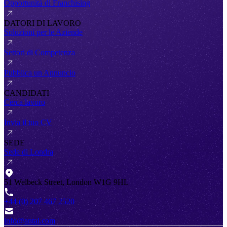
Opportunità di Franchising
DATORI DI LAVORO
Soluzioni per le Aziende
Settori di Competenza
Pubblica un Annuncio
CANDIDATI
Cerca lavoro
Invia il tuo CV
SEDE
Sede di Londra
51 Welbeck Street, London W1G 9HL
+44 (0) 207 467 2520
info@antal.com