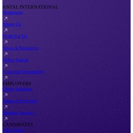
ANTAL INTERNATIONAL
Homepage
About Us
Work For Us
News & Resources
Office Search
Franchise Opportunity
EMPLOYERS
Client Solutions
Areas of Expertise
Register Vacancy
CANDIDATES
Job Search