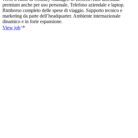
premium anche per uso personale. Telefono aziendale e laptop.
c
Rimborso completo delle spese di viaggio. Supporto tecnico e
t
marketing da parte dell’headquarter. Ambiente internazionale
o
dinamico e in forte espansione.
t
w
View job
p
p
r
l
w
c
a
p
p
w
s
o
n
a
p
m
m
p
m
r