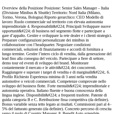
Overview della Posizione Posizione: Senior Sales Manager – Italia
J
(Divisione Minibus & Shuttle) Territorio: Nord Italia (Milano,
C
Torino, Verona, Bologna) Riporto gerarchico: CEO Modello di
I
lavoro: Ruolo commerciale sul territorio con elevata autonomia
e
imprenditoriale 4. Responsabilit&#224; Principali Sviluppare nuove
r
opportunit&#224; di business nel segmento flotte e partecipare a
o
gare d’appalto. Gestire e sviluppare la rete dealer e i clienti strategici.
I
Preparare configurazioni personalizzate dei minibus in
v
collaborazione con l’headquarter. Negoziare condizioni
h
commerciali, soluzioni di finanziamento e accordi di fornitura a
e
lungo termine. Gestire l’intero ciclo di vendita, dalla generazione del
a
lead fino alla consegna del veicolo. Partecipare a fiere di settore,
d
demo tour ed eventi di sviluppo del brand. Monitorare
p
costantemente il mercato e le attivit&#224; dei concorrenti.
r
Raggiungere e superare i target di vendita e di marginalit&#224;. 6.
t
Profilo Richiesto Esperienza minima di 3 anni nella vendita
i
automotive o veicoli commerciali. Competenze comprovate nello
h
sviluppo del business flotte. Forte mentalit&#224; imprenditoriale e
o
autonomia operativa. Italiano fluente e buona conoscenza della
b
lingua inglese. Disponibilit&#224; a frequenti trasferte. Patente di
p
guida categoria B e C. Retribuzione fissa competitiva (da definire).
s
Bonus variabile senza tetto legato ai risultati. Commissioni pari al 4–
d
5% del fatturato generato (da definire). Concreto percorso di crescita
t
verso il ruolo di Country Manager. 8. Benefit Auto aziendale
i