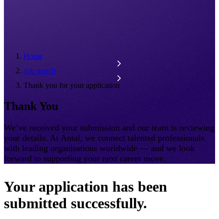
Home
Job search
Thank you for your application
Thank You
We’ve received your submission and our team is reviewing
your details. At Antal, we connect talented professionals
with leading organisations worldwide — and we look
forward to supporting your next career move.
Your application has been
submitted successfully.