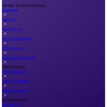
ANTAL INTERNATIONAL
Homepage
About Us
Work For Us
News & Resources
Office Search
Franchise Opportunity
EMPLOYERS
Client Solutions
Areas of Expertise
Register Vacancy
CANDIDATES
Job Search