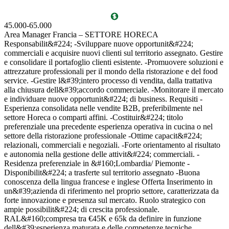
45.000-65.000
1
Area Manager Francia – SETTORE HORECA
J
Responsabilit&#224; -Sviluppare nuove opportunit&#224;
C
commerciali e acquisire nuovi clienti sul territorio assegnato. Gestire
d
e consolidare il portafoglio clienti esistente. -Promuovere soluzioni e
t
attrezzature professionali per il mondo della ristorazione e del food
d
service. -Gestire l&#39;intero processo di vendita, dalla trattativa
c
alla chiusura dell&#39;accordo commerciale. -Monitorare il mercato
R
e individuare nuove opportunit&#224; di business. Requisiti -
D
Esperienza consolidata nelle vendite B2B, preferibilmente nel
s
settore Horeca o comparti affini. -Costituir&#224; titolo
a
preferenziale una precedente esperienza operativa in cucina o nel
l
settore della ristorazione professionale -Ottime capacit&#224;
c
relazionali, commerciali e negoziali. -Forte orientamento al risultato
M
e autonomia nella gestione delle attivit&#224; commerciali. -
T
Residenza preferenziale in &#160;Lombardia/ Piemonte -
c
Disponibilit&#224; a trasferte sul territorio assegnato -Buona
G
conoscenza della lingua francese e inglese Offerta Inserimento in
c
un&#39;azienda di riferimento nel proprio settore, caratterizzata da
b
forte innovazione e presenza sul mercato. Ruolo strategico con
C
ampie possibilit&#224; di crescita professionale.
E
RAL&#160;compresa tra €45K e 65k da definire in funzione
E
dell&#39;esperienza maturata e delle competenze tecniche
c