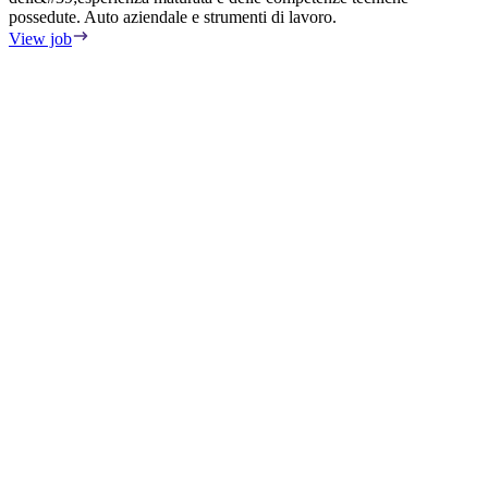
possedute. Auto aziendale e strumenti di lavoro.
s
s
View job
M
a
r
e
D
5
h
k
&
&
o
t
c
&
&
e
V