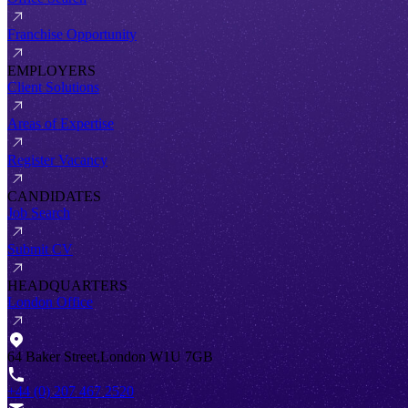
Franchise Opportunity
EMPLOYERS
Client Solutions
Areas of Expertise
Register Vacancy
CANDIDATES
Job Search
Submit CV
HEADQUARTERS
London Office
64 Baker Street,London W1U 7GB
+44 (0) 207 467 2520