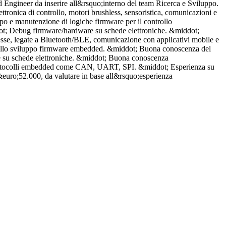
 Engineer da inserire all&rsquo;interno del team Ricerca e Sviluppo.
P
ttronica di controllo, motori brushless, sensoristica, comunicazioni e
i
o e manutenzione di logiche firmware per il controllo
v
dot; Debug firmware/hardware su schede elettroniche. &middot;
a
esse, legate a Bluetooth/BLE, comunicazione con applicativi mobile e
v
za nello sviluppo firmware embedded. &middot; Buona conoscenza del
e
re su schede elettroniche. &middot; Buona conoscenza
a
 protocolli embedded come CAN, UART, SPI. &middot; Esperienza su
m
uro;52.000, da valutare in base all&rsquo;esperienza
d
C
V