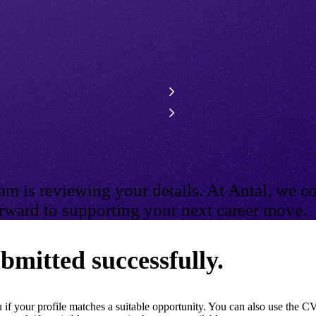
m is reviewing your details. At Antal, we co
ward to supporting your next career move.
bmitted successfully.
if your profile matches a suitable opportunity. You can also use the CV