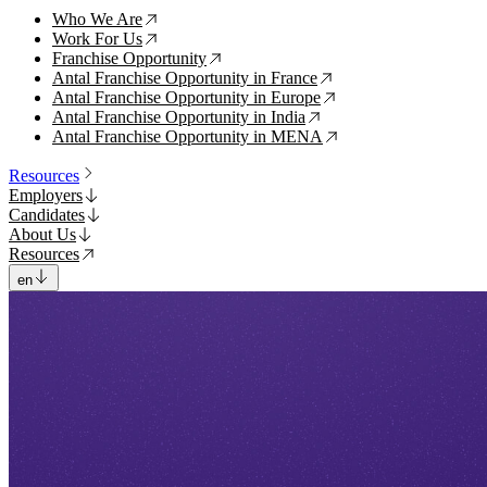
Who We Are
↗
Work For Us
↗
Franchise Opportunity
↗
Antal Franchise Opportunity in France
↗
Antal Franchise Opportunity in Europe
↗
Antal Franchise Opportunity in India
↗
Antal Franchise Opportunity in MENA
↗
Resources
Employers
Candidates
About Us
Resources
en