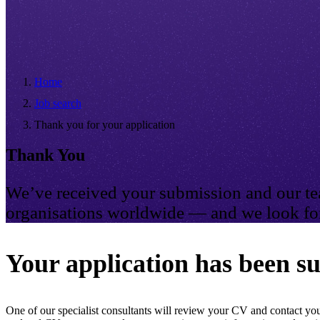
Home
Job search
Thank you for your application
Thank You
We’ve received your submission and our tea
organisations worldwide — and we look for
Your application has been su
One of our specialist consultants will review your CV and contact you 