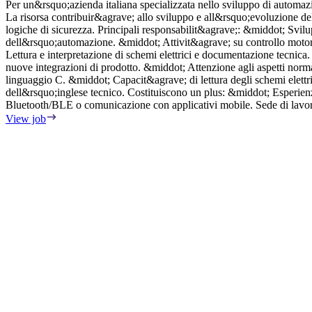
Per un&rsquo;azienda italiana specializzata nello sviluppo di automa
La risorsa contribuir&agrave; allo sviluppo e all&rsquo;evoluzione del 
logiche di sicurezza. Principali responsabilit&agrave;: &middot; Sv
dell&rsquo;automazione. &middot; Attivit&agrave; su controllo motor
Lettura e interpretazione di schemi elettrici e documentazione tecni
nuove integrazioni di prodotto. &middot; Attenzione agli aspetti nor
linguaggio C. &middot; Capacit&agrave; di lettura degli schemi elett
dell&rsquo;inglese tecnico. Costituiscono un plus: &middot; Esperi
Bluetooth/BLE o comunicazione con applicativi mobile. Sede di lavo
View job