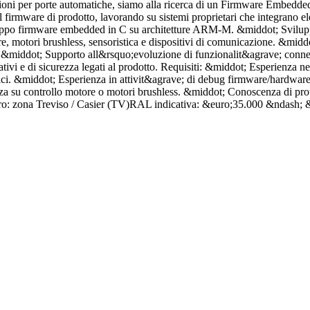
zioni per porte automatiche, siamo alla ricerca di un Firmware Embedded
firmware di prodotto, lavorando su sistemi proprietari che integrano ele
iluppo firmware embedded in C su architetture ARM-M. &middot; Svilupp
e, motori brushless, sensoristica e dispositivi di comunicazione. &mid
ca. &middot; Supporto all&rsquo;evoluzione di funzionalit&agrave; conn
mativi e di sicurezza legati al prodotto. Requisiti: &middot; Esperien
rici. &middot; Esperienza in attivit&agrave; di debug firmware/hardwa
enza su controllo motore o motori brushless. &middot; Conoscenza di
ro: zona Treviso / Casier (TV)RAL indicativa: &euro;35.000 &ndash; &e