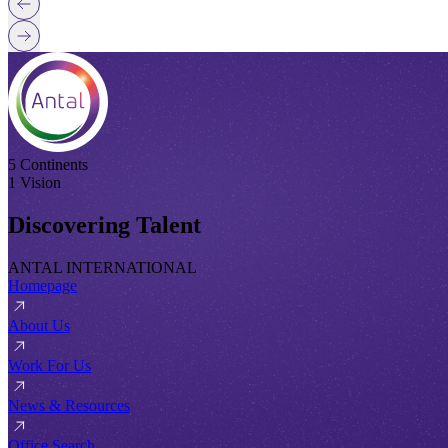
5 Continents
1 Vision
Discovering Talent
ANTAL INTERNATIONAL
Homepage
About Us
Work For Us
News & Resources
Office Search