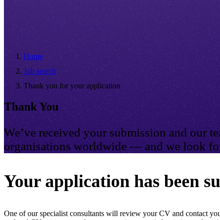
Home
Job search
Thank you for your application
Thank You
We’ve received your submission and our tea
organisations worldwide — and we look for
Your application has been su
One of our specialist consultants will review your CV and contact you 