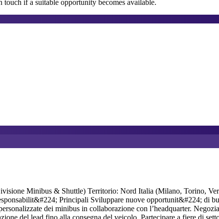
 touch if a suitable opportunity becomes available.
ivisione Minibus & Shuttle) Territorio: Nord Italia (Milano, Torino, 
esponsabilit&#224; Principali Sviluppare nuove opportunit&#224; di busi
oni personalizzate dei minibus in collaborazione con l’headquarter. Negoz
razione del lead fino alla consegna del veicolo. Partecipare a fiere di se