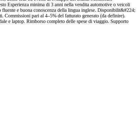
iesto Esperienza minima di 3 anni nella vendita automotive o veicoli
A
o fluente e buona conoscenza della lingua inglese. Disponibilit&#224;
v
ati. Commissioni pari al 4–5% del fatturato generato (da definire).
m
dale e laptop. Rimborso completo delle spese di viaggio. Supporto
e
C
o
c
i
r
n
P
r
d
e
a
f
u
a
a
c
p
p
A
t
w