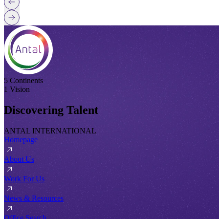
5 Continents
1 Vision
Discovering Talent
ANTAL INTERNATIONAL
Homepage
About Us
Work For Us
News & Resources
Office Search