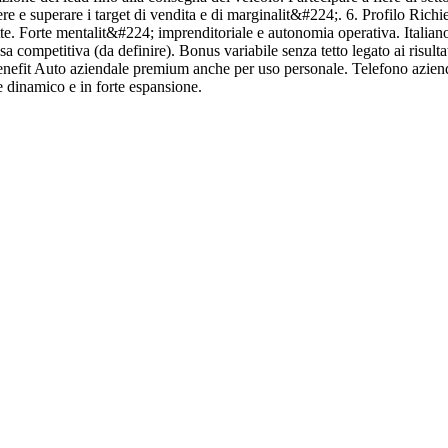
re e superare i target di vendita e di marginalit&#224;. 6. Profilo Rich
e. Forte mentalit&#224; imprenditoriale e autonomia operativa. Italian
ssa competitiva (da definire). Bonus variabile senza tetto legato ai risult
Benefit Auto aziendale premium anche per uso personale. Telefono azien
e dinamico e in forte espansione.