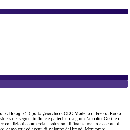
7
K
Verona, Bologna) Riporto gerarchico: CEO Modello di lavoro: Ruolo
J
ness nel segmento flotte e partecipare a gare d’appalto. Gestire e
A
iare condizioni commerciali, soluzioni di finanziamento e accordi di
a
ttore, demo tour ed eventi di sviluppo del brand. Monitorare
a