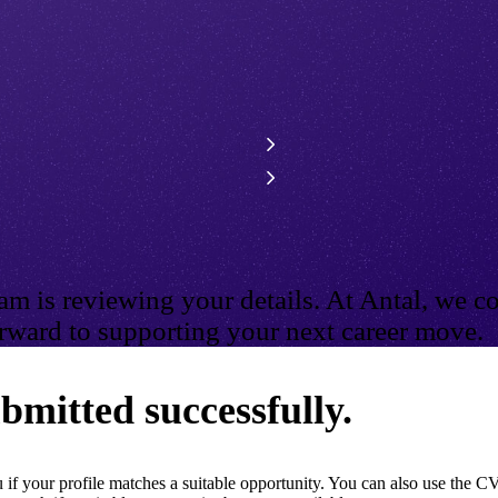
m is reviewing your details. At Antal, we co
ward to supporting your next career move.
bmitted successfully.
if your profile matches a suitable opportunity. You can also use the CV