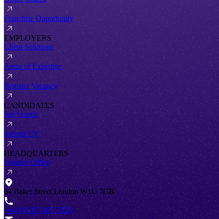
Franchise Opportunity
EMPLOYERS
Client Solutions
Areas of Expertise
Register Vacancy
CANDIDATES
Job Search
Submit CV
HEADQUARTERS
London Office
64 Baker Street,London W1U 7GB
+44 (0) 207 467 2520