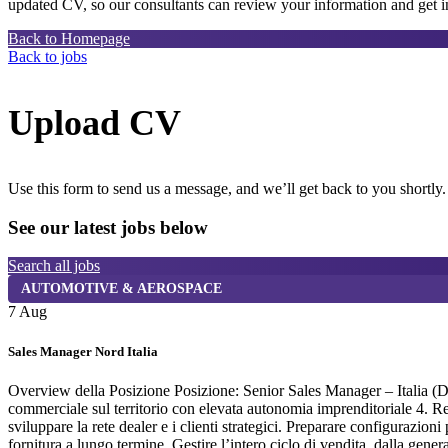
updated CV, so our consultants can review your information and get in
Back to Homepage
Back to jobs
Upload CV
Use this form to send us a message, and we’ll get back to you shortly.
See our latest jobs below
Search all jobs
AUTOMOTIVE & AEROSPACE
7 Aug
Sales Manager Nord Italia
Overview della Posizione Posizione: Senior Sales Manager – Italia (D
commerciale sul territorio con elevata autonomia imprenditoriale 4. R
sviluppare la rete dealer e i clienti strategici. Preparare configurazi
fornitura a lungo termine. Gestire l’intero ciclo di vendita, dalla gene