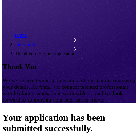
Home
Job search
Thank you for your application
Thank You
We’ve received your submission and our team is reviewing
your details. At Antal, we connect talented professionals
with leading organisations worldwide — and we look
forward to supporting your next career move.
Your application has been
submitted successfully.