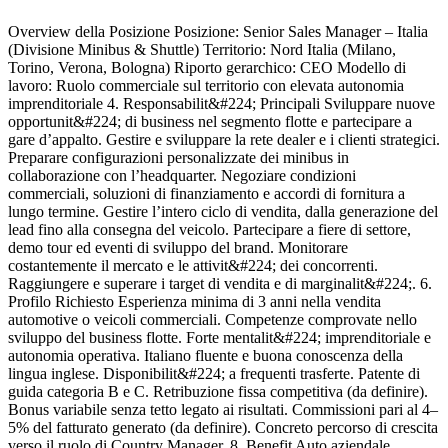
Overview della Posizione Posizione: Senior Sales Manager – Italia
J
(Divisione Minibus & Shuttle) Territorio: Nord Italia (Milano,
C
Torino, Verona, Bologna) Riporto gerarchico: CEO Modello di
I
lavoro: Ruolo commerciale sul territorio con elevata autonomia
e
imprenditoriale 4. Responsabilit&#224; Principali Sviluppare nuove
r
opportunit&#224; di business nel segmento flotte e partecipare a
o
gare d’appalto. Gestire e sviluppare la rete dealer e i clienti strategici.
I
Preparare configurazioni personalizzate dei minibus in
v
collaborazione con l’headquarter. Negoziare condizioni
h
commerciali, soluzioni di finanziamento e accordi di fornitura a
e
lungo termine. Gestire l’intero ciclo di vendita, dalla generazione del
a
lead fino alla consegna del veicolo. Partecipare a fiere di settore,
d
demo tour ed eventi di sviluppo del brand. Monitorare
p
costantemente il mercato e le attivit&#224; dei concorrenti.
r
Raggiungere e superare i target di vendita e di marginalit&#224;. 6.
t
Profilo Richiesto Esperienza minima di 3 anni nella vendita
i
automotive o veicoli commerciali. Competenze comprovate nello
h
sviluppo del business flotte. Forte mentalit&#224; imprenditoriale e
o
autonomia operativa. Italiano fluente e buona conoscenza della
b
lingua inglese. Disponibilit&#224; a frequenti trasferte. Patente di
p
guida categoria B e C. Retribuzione fissa competitiva (da definire).
s
Bonus variabile senza tetto legato ai risultati. Commissioni pari al 4–
d
5% del fatturato generato (da definire). Concreto percorso di crescita
t
verso il ruolo di Country Manager. 8. Benefit Auto aziendale
i