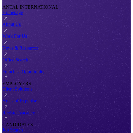
ANTAL INTERNATIONAL
Homepage
About Us
Work For Us
News & Resources
Office Search
Franchise Opportunity
EMPLOYERS
Client Solutions
Areas of Expertise
Register Vacancy
CANDIDATES
Job Search