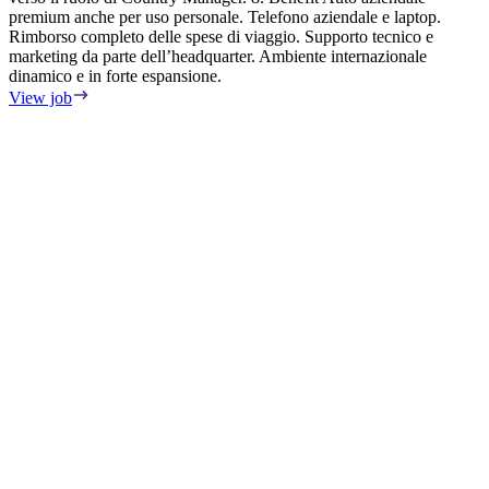
premium anche per uso personale. Telefono aziendale e laptop.
c
Rimborso completo delle spese di viaggio. Supporto tecnico e
t
marketing da parte dell’headquarter. Ambiente internazionale
o
dinamico e in forte espansione.
t
w
View job
p
p
r
l
w
c
a
p
p
w
s
o
n
a
p
m
m
p
m
r