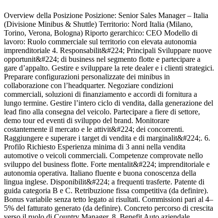
Overview della Posizione Posizione: Senior Sales Manager – Italia
J
(Divisione Minibus & Shuttle) Territorio: Nord Italia (Milano,
C
Torino, Verona, Bologna) Riporto gerarchico: CEO Modello di
I
lavoro: Ruolo commerciale sul territorio con elevata autonomia
e
imprenditoriale 4. Responsabilit&#224; Principali Sviluppare nuove
r
opportunit&#224; di business nel segmento flotte e partecipare a
o
gare d’appalto. Gestire e sviluppare la rete dealer e i clienti strategici.
I
Preparare configurazioni personalizzate dei minibus in
v
collaborazione con l’headquarter. Negoziare condizioni
h
commerciali, soluzioni di finanziamento e accordi di fornitura a
e
lungo termine. Gestire l’intero ciclo di vendita, dalla generazione del
a
lead fino alla consegna del veicolo. Partecipare a fiere di settore,
d
demo tour ed eventi di sviluppo del brand. Monitorare
p
costantemente il mercato e le attivit&#224; dei concorrenti.
r
Raggiungere e superare i target di vendita e di marginalit&#224;. 6.
t
Profilo Richiesto Esperienza minima di 3 anni nella vendita
i
automotive o veicoli commerciali. Competenze comprovate nello
h
sviluppo del business flotte. Forte mentalit&#224; imprenditoriale e
o
autonomia operativa. Italiano fluente e buona conoscenza della
b
lingua inglese. Disponibilit&#224; a frequenti trasferte. Patente di
p
guida categoria B e C. Retribuzione fissa competitiva (da definire).
s
Bonus variabile senza tetto legato ai risultati. Commissioni pari al 4–
d
5% del fatturato generato (da definire). Concreto percorso di crescita
t
verso il ruolo di Country Manager. 8. Benefit Auto aziendale
i