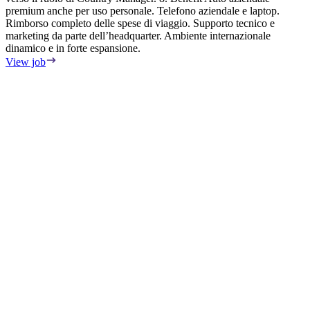
premium anche per uso personale. Telefono aziendale e laptop.
c
Rimborso completo delle spese di viaggio. Supporto tecnico e
t
marketing da parte dell’headquarter. Ambiente internazionale
o
dinamico e in forte espansione.
t
w
View job
p
p
r
l
w
c
a
p
p
w
s
o
n
a
p
m
m
p
m
r