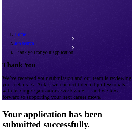
Home
Job search
Thank you for your application
Thank You
We’ve received your submission and our team is reviewing
your details. At Antal, we connect talented professionals
with leading organisations worldwide — and we look
forward to supporting your next career move.
Your application has been
submitted successfully.