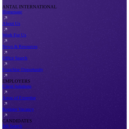
ANTAL INTERNATIONAL
Homepage
About Us
Work For Us
News & Resources
Office Search
Franchise Opportunity
EMPLOYERS
Client Solutions
Areas of Expertise
Register Vacancy
CANDIDATES
Job Search