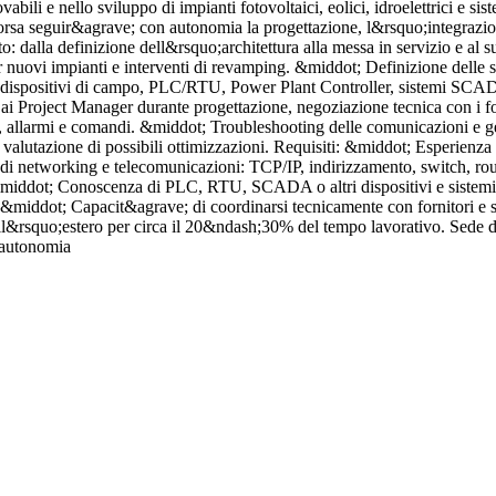
vabili e nello sviluppo di impianti fotovoltaici, eolici, idroelettrici e
orsa seguir&agrave; con autonomia la progettazione, l&rsquo;integrazion
to: dalla definizione dell&rsquo;architettura alla messa in servizio e al s
er nuovi impianti e interventi di revamping. &middot; Definizione delle 
ra dispositivi di campo, PLC/RTU, Power Plant Controller, sistemi SCADA
o ai Project Manager durante progettazione, negoziazione tecnica con i f
ali, allarmi e comandi. &middot; Troubleshooting delle comunicazioni e g
utazione di possibili ottimizzazioni. Requisiti: &middot; Esperienza ne
a di networking e telecomunicazioni: TCP/IP, indirizzamento, switch, rou
i. &middot; Conoscenza di PLC, RTU, SCADA o altri dispositivi e sistemi
. &middot; Capacit&agrave; di coordinarsi tecnicamente con fornitori e s
 all&rsquo;estero per circa il 20&ndash;30% del tempo lavorativo. Sed
i autonomia