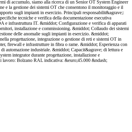
 sistemi di accumulo, siamo alla ricerca di un Senior OT System Engineer
P
e e la gestione dei sistemi OT che consentono il monitoraggio e il
i
upporto sugli impianti in esercizio. Principali responsabilit&agrave;:
t
specifiche tecniche e verifica della documentazione esecutiva
P
 e infrastruttura IT. &middot; Configurazione e verifica di apparati
s
ornitori, installazione e commissioning. &middot; Collaudo dei sistemi
S
estione delle anomalie sugli impianti in esercizio. &middot;
p
lla progettazione, integrazione o gestione di reti e sistemi OT in
a
ter, firewall e infrastrutture in fibra o rame. &middot; Esperienza con
a
 di automazione industriale. &middot; Capacit&agrave; di lettura e
T
ystem integrator durante progettazione, installazione e
d
e di lavoro: Bolzano RAL indicativa: &euro;45.000 &ndash;
t
i
V