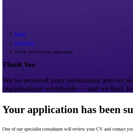
Home
Job search
Thank you for your application
Thank You
We’ve received your submission and our tea
organisations worldwide — and we look for
Your application has been su
One of our specialist consultants will review your CV and contact you 