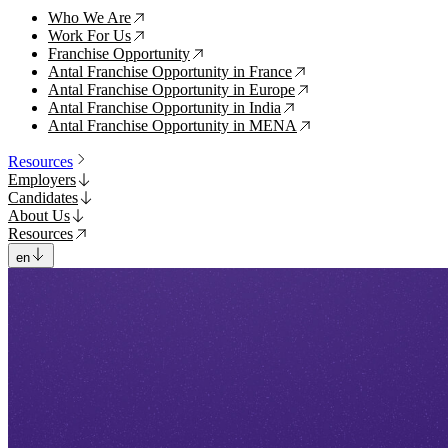
Who We Are
↗
Work For Us
↗
Franchise Opportunity
↗
Antal Franchise Opportunity in France
↗
Antal Franchise Opportunity in Europe
↗
Antal Franchise Opportunity in India
↗
Antal Franchise Opportunity in MENA
↗
Resources
Employers
Candidates
About Us
Resources
en