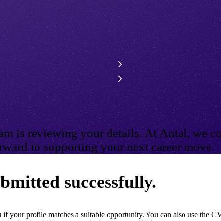
m is reviewing your details. At Antal, we co
ward to supporting your next career move.
bmitted successfully.
if your profile matches a suitable opportunity. You can also use the CV