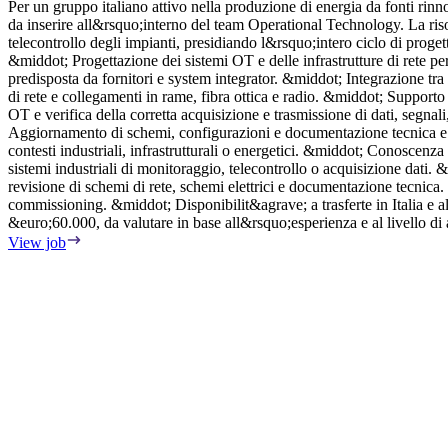
Per un gruppo italiano attivo nella produzione di energia da fonti rinno
da inserire all&rsquo;interno del team Operational Technology. La ris
telecontrollo degli impianti, presidiando l&rsquo;intero ciclo di proget
&middot; Progettazione dei sistemi OT e delle infrastrutture di rete p
predisposta da fornitori e system integrator. &middot; Integrazione t
di rete e collegamenti in rame, fibra ottica e radio. &middot; Support
OT e verifica della corretta acquisizione e trasmissione di dati, segn
Aggiornamento di schemi, configurazioni e documentazione tecnica e val
contesti industriali, infrastrutturali o energetici. &middot; Conoscenz
sistemi industriali di monitoraggio, telecontrollo o acquisizione dat
revisione di schemi di rete, schemi elettrici e documentazione tecnica
commissioning. &middot; Disponibilit&agrave; a trasferte in Italia e
&euro;60.000, da valutare in base all&rsquo;esperienza e al livello d
View job