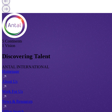
5 Continents
1 Vision
Discovering Talent
ANTAL INTERNATIONAL
Homepage
About Us
Work For Us
News & Resources
Office Search