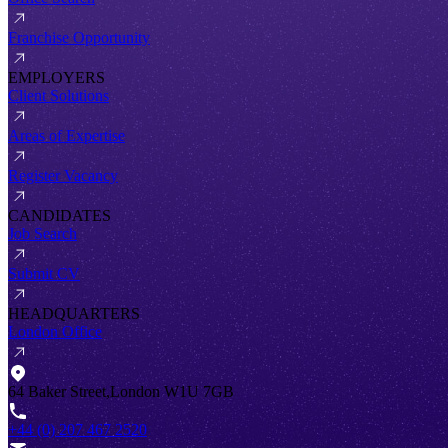
Franchise Opportunity
EMPLOYERS
Client Solutions
Areas of Expertise
Register Vacancy
CANDIDATES
Job Search
Submit CV
HEADQUARTERS
London Office
64 Baker Street,London W1U 7GB
+44 (0) 207 467 2520