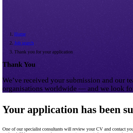
Home
Job search
Thank you for your application
Thank You
We’ve received your submission and our tea
organisations worldwide — and we look for
Your application has been su
One of our specialist consultants will review your CV and contact you 