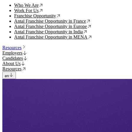
Who We Are
↗
Work For Us
↗
Franchise Opportunity
↗
Antal Franchise Opportunity in France
↗
Antal Franchise Opportunity in Europe
↗
Antal Franchise Opportunity in India
↗
Antal Franchise Opportunity in MENA
↗
Resources
Employers
Candidates
About Us
Resources
en