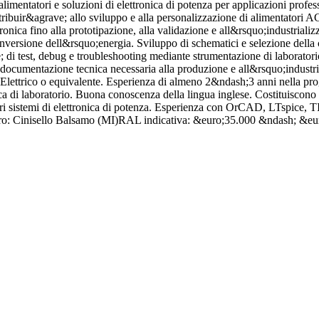
limentatori e soluzioni di elettronica di potenza per applicazioni profes
tribuir&agrave; allo sviluppo e alla personalizzazione di alimentatori 
tronica fino alla prototipazione, alla validazione e all&rsquo;industrial
di conversione dell&rsquo;energia. Sviluppo di schematici e selezione dell
; di test, debug e troubleshooting mediante strumentazione di laboratori
documentazione tecnica necessaria alla produzione e all&rsquo;industrial
, Elettrico o equivalente. Esperienza di almeno 2&ndash;3 anni nella pr
a di laboratorio. Buona conoscenza della lingua inglese. Costituiscono 
ri sistemi di elettronica di potenza. Esperienza con OrCAD, LTspice, 
oro: Cinisello Balsamo (MI)RAL indicativa: &euro;35.000 &ndash; &eu