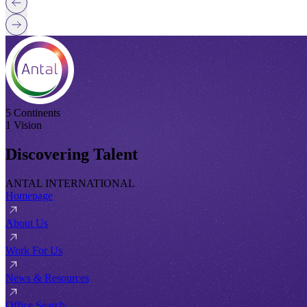
5 Continents
1 Vision
Discovering Talent
ANTAL INTERNATIONAL
Homepage
About Us
Work For Us
News & Resources
Office Search