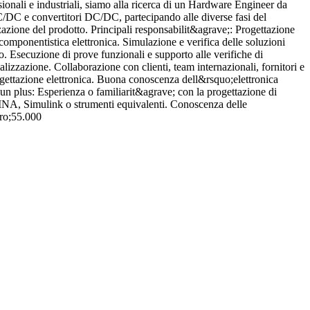
sionali e industriali, siamo alla ricerca di un Hardware Engineer da
P
AC/DC e convertitori DC/DC, partecipando alle diverse fasi del
a
izzazione del prodotto. Principali responsabilit&agrave;: Progettazione
p
a componentistica elettronica. Simulazione e verifica delle soluzioni
P
o. Esecuzione di prove funzionali e supporto alle verifiche di
s
izzazione. Collaborazione con clienti, team internazionali, fornitori e
s
ogettazione elettronica. Buona conoscenza dell&rsquo;elettronica
a
un plus: Esperienza o familiarit&agrave; con la progettazione di
G
TINA, Simulink o strumenti equivalenti. Conoscenza delle
a
ro;55.000
i
a
a
V