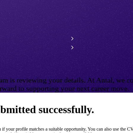
m is reviewing your details. At Antal, we co
ward to supporting your next career move.
bmitted successfully.
if your profile matches a suitable opportunity. You can also use the CV