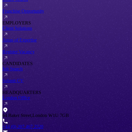
Franchise Opportunity
EMPLOYERS
Client Solutions
Areas of Expertise
Register Vacancy
CANDIDATES
Job Search
Submit CV
HEADQUARTERS
London Office
64 Baker Street,London W1U 7GB
+44 (0) 207 467 2520