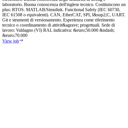
laboratorio. Buona conoscenza dell'inglese tecnico. Costituiscono un
plus: RTOS. MATLAB/Simulink. Functional Safety (IEC 60730,
IEC 61508 o equivalenti). CAN, EtherCAT, SPI, I&sup2;C, UART.
Git e strumenti di versionamento. Esperienza come riferimento
tecnico o coordinamento di attivit&agrave; progettuali. Sede di
lavoro: Valdagno (VI) RAL indicativa: &euro;50.000 &ndash;
&euro;70.000
View job