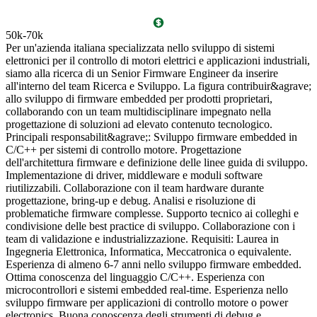
50k-70k
€
Per un'azienda italiana specializzata nello sviluppo di sistemi
P
elettronici per il controllo di motori elettrici e applicazioni industriali,
i
siamo alla ricerca di un Senior Firmware Engineer da inserire
c
all'interno del team Ricerca e Sviluppo. La figura contribuir&agrave;
d
allo sviluppo di firmware embedded per prodotti proprietari,
t
collaborando con un team multidisciplinare impegnato nella
m
progettazione di soluzioni ad elevato contenuto tecnologico.
d
Principali responsabilit&agrave;: Sviluppo firmware embedded in
s
C/C++ per sistemi di controllo motore. Progettazione
g
dell'architettura firmware e definizione delle linee guida di sviluppo.
d
Implementazione di driver, middleware e moduli software
e
riutilizzabili. Collaborazione con il team hardware durante
g
progettazione, bring-up e debug. Analisi e risoluzione di
m
problematiche firmware complesse. Supporto tecnico ai colleghi e
a
condivisione delle best practice di sviluppo. Collaborazione con i
c
team di validazione e industrializzazione. Requisiti: Laurea in
o
Ingegneria Elettronica, Informatica, Meccatronica o equivalente.
R
Esperienza di almeno 6-7 anni nello sviluppo firmware embedded.
V
Ottima conoscenza del linguaggio C/C++. Esperienza con
microcontrollori e sistemi embedded real-time. Esperienza nello
sviluppo firmware per applicazioni di controllo motore o power
electronics. Buona conoscenza degli strumenti di debug e