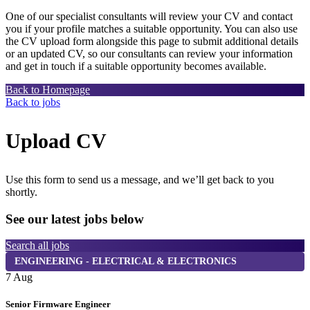
One of our specialist consultants will review your CV and contact
you if your profile matches a suitable opportunity. You can also use
the CV upload form alongside this page to submit additional details
or an updated CV, so our consultants can review your information
and get in touch if a suitable opportunity becomes available.
Back to Homepage
Back to jobs
Upload CV
Use this form to send us a message, and we’ll get back to you
shortly.
See our latest jobs below
Search all jobs
ENGINEERING - ELECTRICAL & ELECTRONICS
7 Aug
7
Senior Firmware Engineer
P