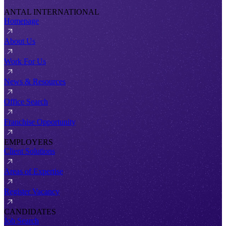
ANTAL INTERNATIONAL
Homepage
About Us
Work For Us
News & Resources
Office Search
Franchise Opportunity
EMPLOYERS
Client Solutions
Areas of Expertise
Register Vacancy
CANDIDATES
Job Search