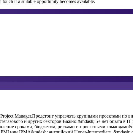
 touch if a suitable opportunity becomes available.
Project Manager.Предстоит управлять крупными проектами по в
егазового и других секторов.Важно:&mdash; 5+ лет опыта в IT 
равление сроками, бюджетом, рисками и проектными командами
, PMI или IPMA&mdash; английский Upper-Intermediate+&mdash