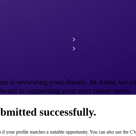
m is reviewing your details. At Antal, we co
ward to supporting your next career move.
bmitted successfully.
if your profile matches a suitable opportunity. You can also use the CV