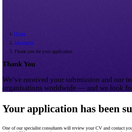
Home
Job search
Thank you for your application
Thank You
We’ve received your submission and our tea
organisations worldwide — and we look for
Your application has been su
One of our specialist consultants will review your CV and contact you 