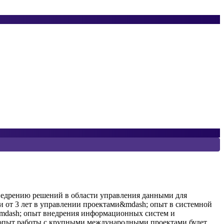
7
C
недрению решений в области управления данными для
C
и от 3 лет в управлении проектами&mdash; опыт в системной
a
&mdash; опыт внедрения информационных систем и
c
; опыт работы с крупными международными проектами будет
a