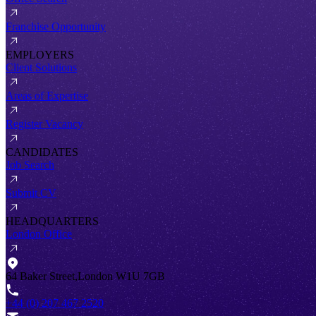
Franchise Opportunity
EMPLOYERS
Client Solutions
Areas of Expertise
Register Vacancy
CANDIDATES
Job Search
Submit CV
HEADQUARTERS
London Office
64 Baker Street,London W1U 7GB
+44 (0) 207 467 2520