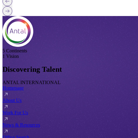
5 Continents
1 Vision
Discovering Talent
ANTAL INTERNATIONAL
Homepage
About Us
Work For Us
News & Resources
Office Search