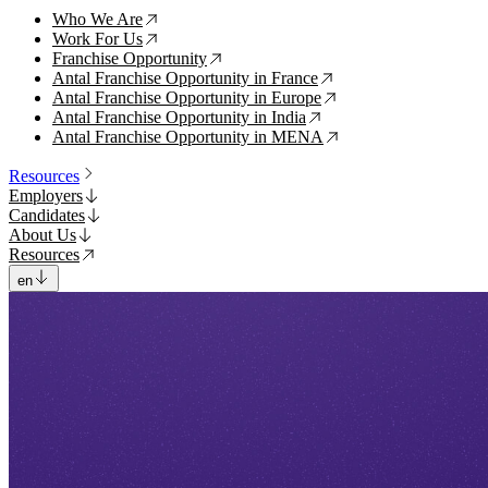
Who We Are
↗
Work For Us
↗
Franchise Opportunity
↗
Antal Franchise Opportunity in France
↗
Antal Franchise Opportunity in Europe
↗
Antal Franchise Opportunity in India
↗
Antal Franchise Opportunity in MENA
↗
Resources
Employers
Candidates
About Us
Resources
en