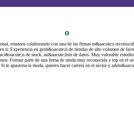
sonal, estamos colaborando con una de las firmas m&aacute;s reconocid
en ti: Experiencia en gesti&oacute;n de tiendas de alto volumen de fa
taci&oacute;n de stock, an&aacute;lisis de datos. Muy valorable estudi
mos: Formar parte de una firma de moda muy reconocida y top en el sec
 Si te apasiona la moda, quieres hacer carrera en el sector y adem&aacu