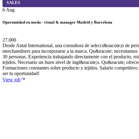
SALES
6 Aug
Oportunidad en moda - visual & manager Madrid y Barcelona
27.000
Desde Antal International, una consultora de selecci&oacute;n de per
merchandisers para incorporarse a la marca. Qu&eacute; necesitamos 
30 personas. Experiencia trabajando directamente con el producto, ro
tejidos. Necesario un buen nivel de ingl&eacute;s. Qu&eacute; ofrece
Formaciones constantes sobre producto y tejidos. Salario competitivo.
ser tu oportunidad!
View job