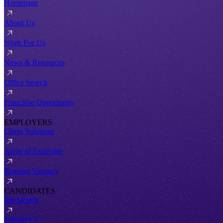
Homepage
About Us
Work For Us
News & Resources
Office Search
Franchise Opportunity
EMPLOYERS
Client Solutions
Areas of Expertise
Register Vacancy
CANDIDATES
Job Search
Submit CV