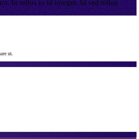
. In tellus in id integer. Id sed tellus
are ut.