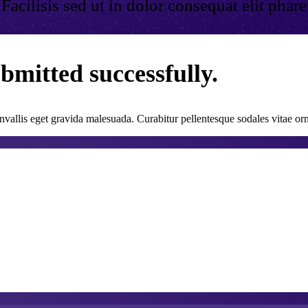
cilisis sed ut in dolor consequat elit pharetra
bmitted successfully.
vallis eget gravida malesuada. Curabitur pellentesque sodales vitae orn