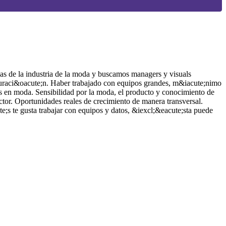
6
S
as de la industria de la moda y buscamos managers y visuals
A
cturaci&oacute;n. Haber trabajado con equipos grandes, m&iacute;nimo
S
os en moda. Sensibilidad por la moda, el producto y conocimiento de
T
tor. Oportunidades reales de crecimiento de manera transversal.
O
te;s te gusta trabajar con equipos y datos, &iexcl;&eacute;sta puede
p
t
e
s
d
d
p
L
i
o
c
A
S