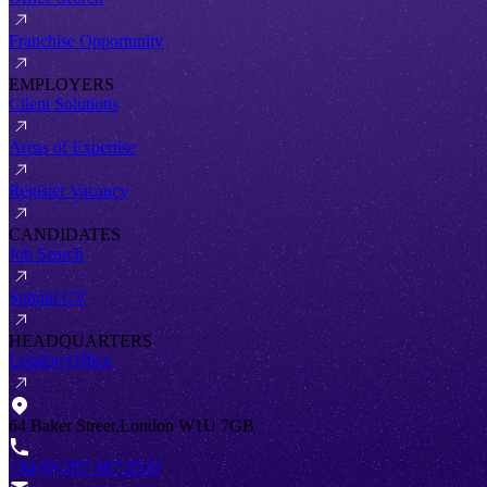
Franchise Opportunity
EMPLOYERS
Client Solutions
Areas of Expertise
Register Vacancy
CANDIDATES
Job Search
Submit CV
HEADQUARTERS
London Office
64 Baker Street,London W1U 7GB
+44 (0) 207 467 2520