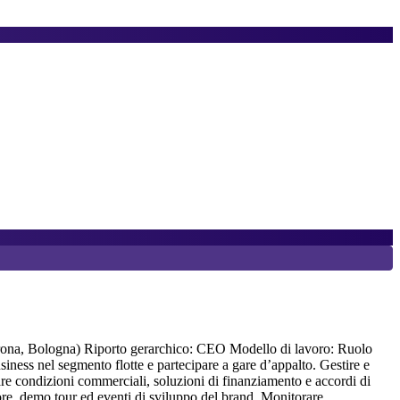
7
K
Verona, Bologna) Riporto gerarchico: CEO Modello di lavoro: Ruolo
J
ness nel segmento flotte e partecipare a gare d’appalto. Gestire e
A
iare condizioni commerciali, soluzioni di finanziamento e accordi di
a
ttore, demo tour ed eventi di sviluppo del brand. Monitorare
a