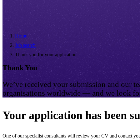
Home
Job search
Thank you for your application
Thank You
We’ve received your submission and our tea
organisations worldwide — and we look for
Your application has been su
One of our specialist consultants will review your CV and contact you 