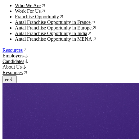
Who We Are
↗
Work For Us
↗
Franchise Opportunity
↗
Antal Franchise Opportunity in France
↗
Antal Franchise Opportunity in Europe
↗
Antal Franchise Opportunity in India
↗
Antal Franchise Opportunity in MENA
↗
Resources
Employers
Candidates
About Us
Resources
en