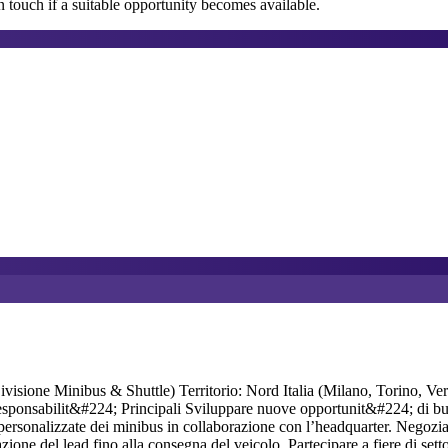
 touch if a suitable opportunity becomes available.
ivisione Minibus & Shuttle) Territorio: Nord Italia (Milano, Torino, 
esponsabilit&#224; Principali Sviluppare nuove opportunit&#224; di busi
oni personalizzate dei minibus in collaborazione con l’headquarter. Negoz
razione del lead fino alla consegna del veicolo. Partecipare a fiere di se