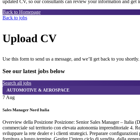
updated CV, so our consultants can review your information and get in
Back to Homepage
Back to jobs
Upload CV
Use this form to send us a message, and we’ll get back to you shortly.
See our latest jobs below
Search all jobs
AUTOMOTIVE & AEROSPACE
7 Aug
Sales Manager Nord Italia
Overview della Posizione Posizione: Senior Sales Manager – Italia (D
commerciale sul territorio con elevata autonomia imprenditoriale 4. R
sviluppare la rete dealer e i clienti strategici. Preparare configurazi
fornitura a lungo termine. Gestire l’intero ciclo di vendita, dalla gene