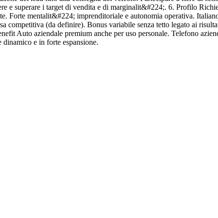
re e superare i target di vendita e di marginalit&#224;. 6. Profilo Rich
e. Forte mentalit&#224; imprenditoriale e autonomia operativa. Italian
ssa competitiva (da definire). Bonus variabile senza tetto legato ai risult
Benefit Auto aziendale premium anche per uso personale. Telefono azien
e dinamico e in forte espansione.