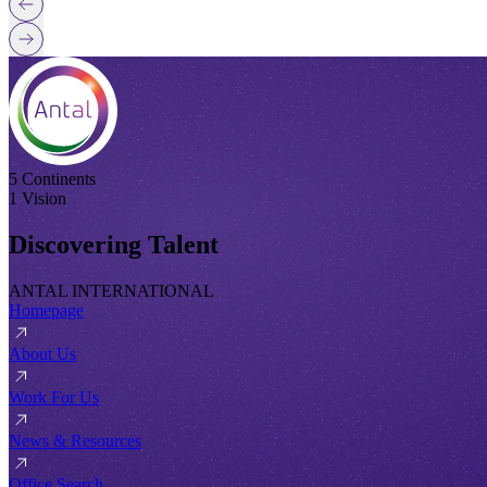
5 Continents
1 Vision
Discovering Talent
ANTAL INTERNATIONAL
Homepage
About Us
Work For Us
News & Resources
Office Search