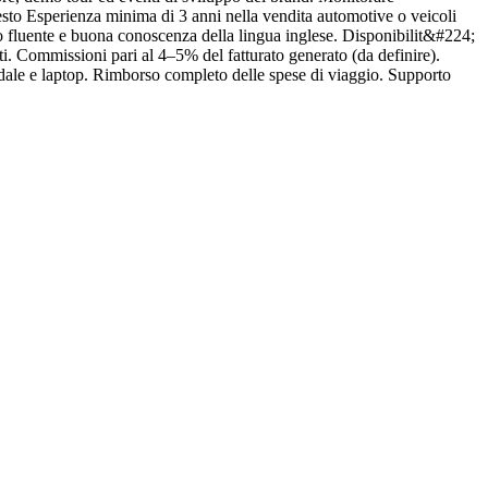
iesto Esperienza minima di 3 anni nella vendita automotive o veicoli
A
o fluente e buona conoscenza della lingua inglese. Disponibilit&#224;
v
ati. Commissioni pari al 4–5% del fatturato generato (da definire).
m
dale e laptop. Rimborso completo delle spese di viaggio. Supporto
e
C
o
c
i
r
n
P
r
d
e
a
f
u
a
a
c
p
p
A
t
w