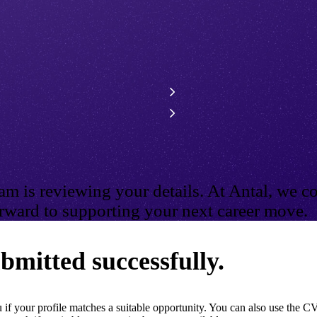
m is reviewing your details. At Antal, we co
ward to supporting your next career move.
bmitted successfully.
if your profile matches a suitable opportunity. You can also use the CV