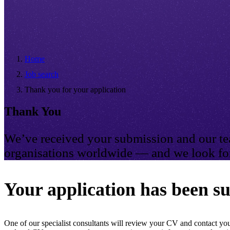
Home
Job search
Thank you for your application
Thank You
We’ve received your submission and our tea
organisations worldwide — and we look for
Your application has been su
One of our specialist consultants will review your CV and contact you 