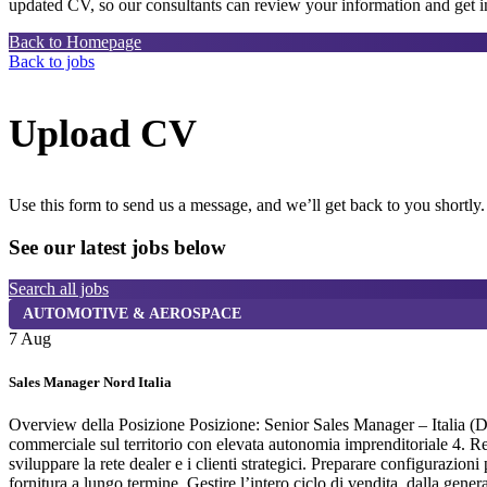
updated CV, so our consultants can review your information and get in
Back to Homepage
Back to jobs
Upload CV
Use this form to send us a message, and we’ll get back to you shortly.
See our latest jobs below
Search all jobs
AUTOMOTIVE & AEROSPACE
7 Aug
Sales Manager Nord Italia
Overview della Posizione Posizione: Senior Sales Manager – Italia (D
commerciale sul territorio con elevata autonomia imprenditoriale 4. R
sviluppare la rete dealer e i clienti strategici. Preparare configurazi
fornitura a lungo termine. Gestire l’intero ciclo di vendita, dalla gene