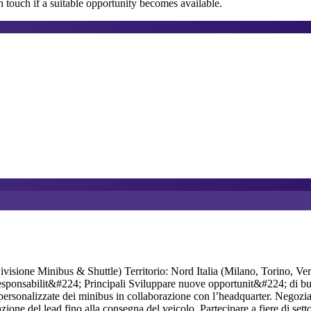
 touch if a suitable opportunity becomes available.
ivisione Minibus & Shuttle) Territorio: Nord Italia (Milano, Torino, 
esponsabilit&#224; Principali Sviluppare nuove opportunit&#224; di busi
oni personalizzate dei minibus in collaborazione con l’headquarter. Negoz
razione del lead fino alla consegna del veicolo. Partecipare a fiere di se