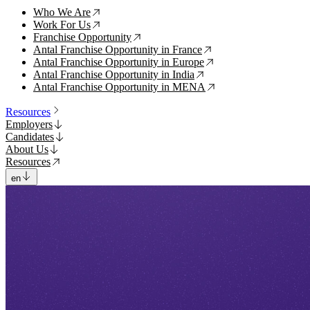
Who We Are
↗
Work For Us
↗
Franchise Opportunity
↗
Antal Franchise Opportunity in France
↗
Antal Franchise Opportunity in Europe
↗
Antal Franchise Opportunity in India
↗
Antal Franchise Opportunity in MENA
↗
Resources
Employers
Candidates
About Us
Resources
en