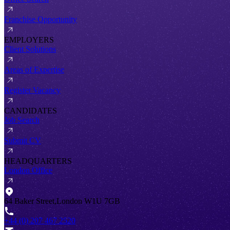
Franchise Opportunity
EMPLOYERS
Client Solutions
Areas of Expertise
Register Vacancy
CANDIDATES
Job Search
Submit CV
HEADQUARTERS
London Office
64 Baker Street,London W1U 7GB
+44 (0) 207 467 2520