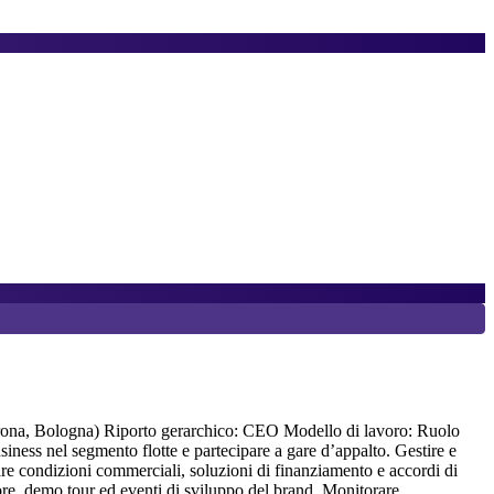
7
K
Verona, Bologna) Riporto gerarchico: CEO Modello di lavoro: Ruolo
J
ness nel segmento flotte e partecipare a gare d’appalto. Gestire e
A
iare condizioni commerciali, soluzioni di finanziamento e accordi di
a
ttore, demo tour ed eventi di sviluppo del brand. Monitorare
a