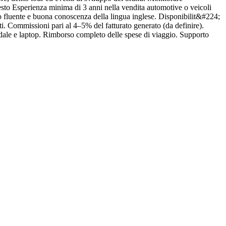
iesto Esperienza minima di 3 anni nella vendita automotive o veicoli
A
o fluente e buona conoscenza della lingua inglese. Disponibilit&#224;
v
ati. Commissioni pari al 4–5% del fatturato generato (da definire).
m
dale e laptop. Rimborso completo delle spese di viaggio. Supporto
e
C
o
c
i
r
n
P
r
d
e
a
f
u
a
a
c
p
p
A
t
w