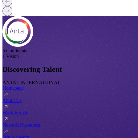
5 Continents
1 Vision
Discovering Talent
ANTAL INTERNATIONAL
Homepage
About Us
Work For Us
News & Resources
Office Search