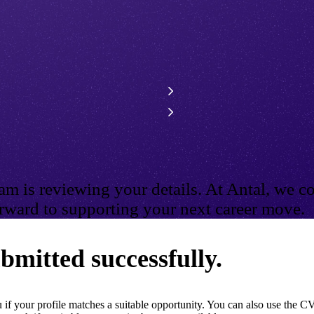
m is reviewing your details. At Antal, we co
ward to supporting your next career move.
bmitted successfully.
if your profile matches a suitable opportunity. You can also use the CV