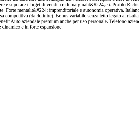
re e superare i target di vendita e di marginalit&#224;. 6. Profilo Rich
e. Forte mentalit&#224; imprenditoriale e autonomia operativa. Italian
ssa competitiva (da definire). Bonus variabile senza tetto legato ai risult
Benefit Auto aziendale premium anche per uso personale. Telefono azien
e dinamico e in forte espansione.