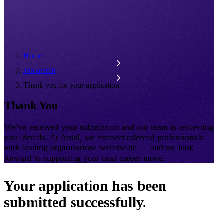
Home
Job search
Thank you for your application
Thank You
We’ve received your submission and our team is reviewing
your details. At Antal, we connect talented professionals
with leading organisations worldwide — and we look
forward to supporting your next career move.
Your application has been
submitted successfully.