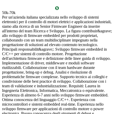
50k-70k
€
Per un'azienda italiana specializzata nello sviluppo di sistemi
P
elettronici per il controllo di motori elettrici e applicazioni industriali,
i
siamo alla ricerca di un Senior Firmware Engineer da inserire
c
all'interno del team Ricerca e Sviluppo. La figura contribuir&agrave;
d
allo sviluppo di firmware embedded per prodotti proprietari,
t
collaborando con un team multidisciplinare impegnato nella
m
progettazione di soluzioni ad elevato contenuto tecnologico.
d
Principali responsabilit&agrave;: Sviluppo firmware embedded in
s
C/C++ per sistemi di controllo motore. Progettazione
g
dell'architettura firmware e definizione delle linee guida di sviluppo.
d
Implementazione di driver, middleware e moduli software
e
riutilizzabili. Collaborazione con il team hardware durante
g
progettazione, bring-up e debug. Analisi e risoluzione di
m
problematiche firmware complesse. Supporto tecnico ai colleghi e
a
condivisione delle best practice di sviluppo. Collaborazione con i
c
team di validazione e industrializzazione. Requisiti: Laurea in
o
Ingegneria Elettronica, Informatica, Meccatronica o equivalente.
R
Esperienza di almeno 6-7 anni nello sviluppo firmware embedded.
V
Ottima conoscenza del linguaggio C/C++. Esperienza con
microcontrollori e sistemi embedded real-time. Esperienza nello
sviluppo firmware per applicazioni di controllo motore o power
electronics. Buona conoscenza degli strumenti di debug e