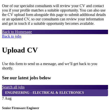
One of our specialist consultants will review your CV and contact
you if your profile matches a suitable opportunity. You can also use
the CV upload form alongside this page to submit additional details
or an updated CV, so our consultants can review your information
and get in touch if a suitable opportunity becomes available.
Back to Homepage
Back to jobs
Upload CV
Use this form to send us a message, and we’ll get back to you
shortly.
See our latest jobs below
Search all jobs
ENGINEERING - ELECTRICAL & ELECTRONICS
7 Aug
7
Senior Firmware Engineer
P