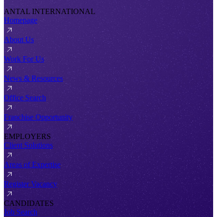
ANTAL INTERNATIONAL
Homepage
About Us
Work For Us
News & Resources
Office Search
Franchise Opportunity
EMPLOYERS
Client Solutions
Areas of Expertise
Register Vacancy
CANDIDATES
Job Search