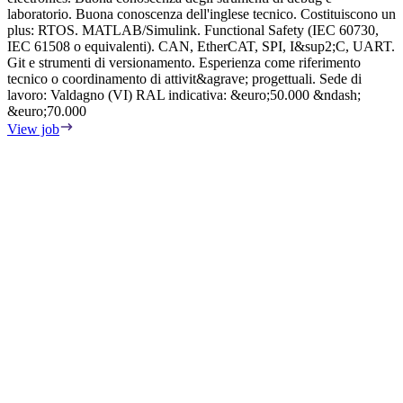
laboratorio. Buona conoscenza dell'inglese tecnico. Costituiscono un
plus: RTOS. MATLAB/Simulink. Functional Safety (IEC 60730,
IEC 61508 o equivalenti). CAN, EtherCAT, SPI, I&sup2;C, UART.
Git e strumenti di versionamento. Esperienza come riferimento
tecnico o coordinamento di attivit&agrave; progettuali. Sede di
lavoro: Valdagno (VI) RAL indicativa: &euro;50.000 &ndash;
&euro;70.000
View job