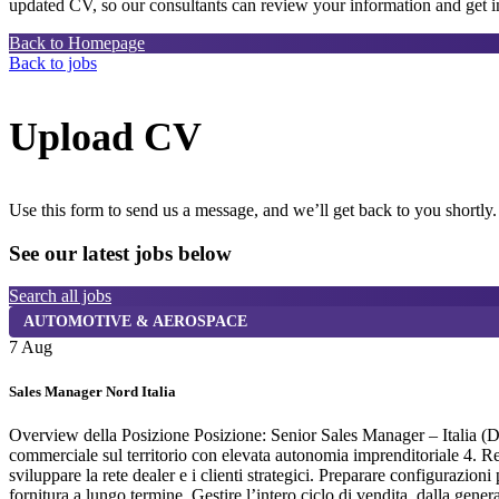
updated CV, so our consultants can review your information and get in
Back to Homepage
Back to jobs
Upload CV
Use this form to send us a message, and we’ll get back to you shortly.
See our latest jobs below
Search all jobs
AUTOMOTIVE & AEROSPACE
7 Aug
Sales Manager Nord Italia
Overview della Posizione Posizione: Senior Sales Manager – Italia (D
commerciale sul territorio con elevata autonomia imprenditoriale 4. R
sviluppare la rete dealer e i clienti strategici. Preparare configurazi
fornitura a lungo termine. Gestire l’intero ciclo di vendita, dalla gene