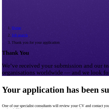
Home
Job search
Thank you for your application
Thank You
We’ve received your submission and our tea
organisations worldwide — and we look for
Your application has been su
One of our specialist consultants will review your CV and contact you 