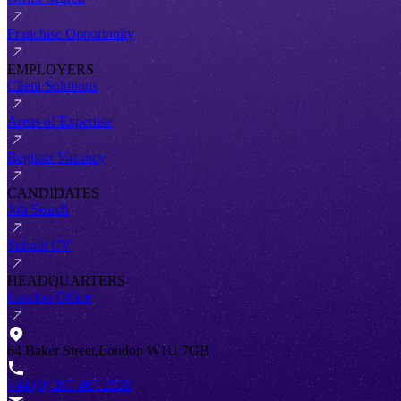
Franchise Opportunity
EMPLOYERS
Client Solutions
Areas of Expertise
Register Vacancy
CANDIDATES
Job Search
Submit CV
HEADQUARTERS
London Office
64 Baker Street,London W1U 7GB
+44 (0) 207 467 2520