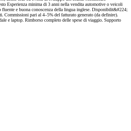
iesto Esperienza minima di 3 anni nella vendita automotive o veicoli
A
o fluente e buona conoscenza della lingua inglese. Disponibilit&#224;
v
ati. Commissioni pari al 4–5% del fatturato generato (da definire).
m
dale e laptop. Rimborso completo delle spese di viaggio. Supporto
e
C
o
c
i
r
n
P
r
d
e
a
f
u
a
a
c
p
p
A
t
w