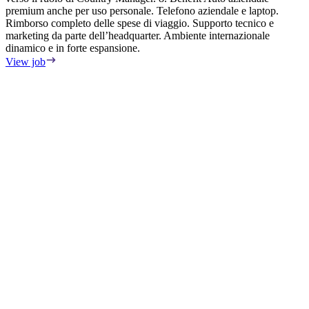
premium anche per uso personale. Telefono aziendale e laptop.
c
Rimborso completo delle spese di viaggio. Supporto tecnico e
t
marketing da parte dell’headquarter. Ambiente internazionale
o
dinamico e in forte espansione.
t
w
View job
p
p
r
l
w
c
a
p
p
w
s
o
n
a
p
m
m
p
m
r