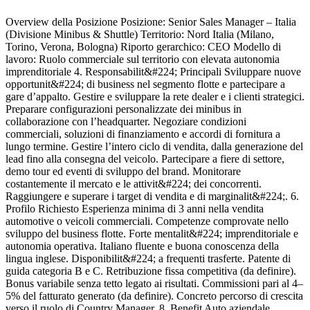
Overview della Posizione Posizione: Senior Sales Manager – Italia
J
(Divisione Minibus & Shuttle) Territorio: Nord Italia (Milano,
C
Torino, Verona, Bologna) Riporto gerarchico: CEO Modello di
I
lavoro: Ruolo commerciale sul territorio con elevata autonomia
e
imprenditoriale 4. Responsabilit&#224; Principali Sviluppare nuove
r
opportunit&#224; di business nel segmento flotte e partecipare a
o
gare d’appalto. Gestire e sviluppare la rete dealer e i clienti strategici.
I
Preparare configurazioni personalizzate dei minibus in
v
collaborazione con l’headquarter. Negoziare condizioni
h
commerciali, soluzioni di finanziamento e accordi di fornitura a
e
lungo termine. Gestire l’intero ciclo di vendita, dalla generazione del
a
lead fino alla consegna del veicolo. Partecipare a fiere di settore,
d
demo tour ed eventi di sviluppo del brand. Monitorare
p
costantemente il mercato e le attivit&#224; dei concorrenti.
r
Raggiungere e superare i target di vendita e di marginalit&#224;. 6.
t
Profilo Richiesto Esperienza minima di 3 anni nella vendita
i
automotive o veicoli commerciali. Competenze comprovate nello
h
sviluppo del business flotte. Forte mentalit&#224; imprenditoriale e
o
autonomia operativa. Italiano fluente e buona conoscenza della
b
lingua inglese. Disponibilit&#224; a frequenti trasferte. Patente di
p
guida categoria B e C. Retribuzione fissa competitiva (da definire).
s
Bonus variabile senza tetto legato ai risultati. Commissioni pari al 4–
d
5% del fatturato generato (da definire). Concreto percorso di crescita
t
verso il ruolo di Country Manager. 8. Benefit Auto aziendale
i