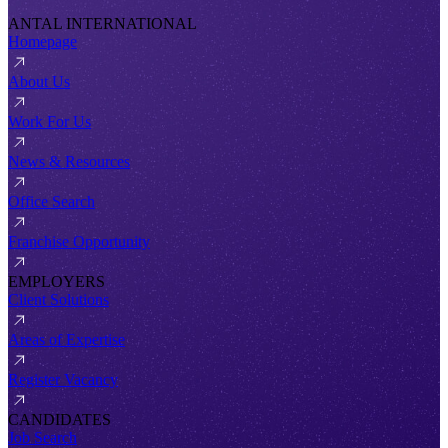
ANTAL INTERNATIONAL
Homepage
About Us
Work For Us
News & Resources
Office Search
Franchise Opportunity
EMPLOYERS
Client Solutions
Areas of Expertise
Register Vacancy
CANDIDATES
Job Search