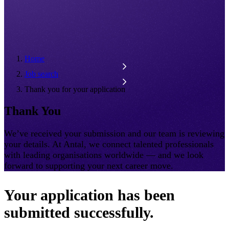
Home
Job search
Thank you for your application
Thank You
We’ve received your submission and our team is reviewing
your details. At Antal, we connect talented professionals
with leading organisations worldwide — and we look
forward to supporting your next career move.
Your application has been
submitted successfully.