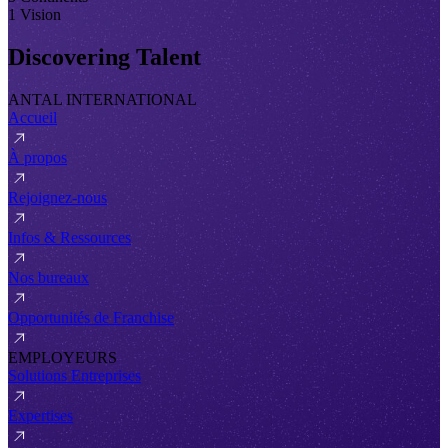
1 Vision
Discovering Talent
ANTAL INTERNATIONAL
Accueil
À propos
Rejoignez-nous
Infos & Ressources
Nos bureaux
Opportunités de Franchise
EMPLOYEURS
Solutions Entreprises
Expertises