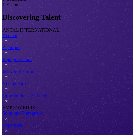
1 Vision
Discovering Talent
ANTAL INTERNATIONAL
Accueil
À propos
Rejoignez-nous
Infos & Ressources
Nos bureaux
Opportunités de Franchise
EMPLOYEURS
Solutions Entreprises
Expertises