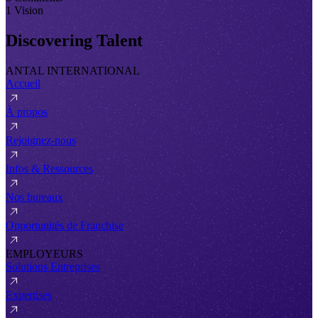
1 Vision
Discovering Talent
ANTAL INTERNATIONAL
Accueil
À propos
Rejoignez-nous
Infos & Ressources
Nos bureaux
Opportunités de Franchise
EMPLOYEURS
Solutions Entreprises
Expertises