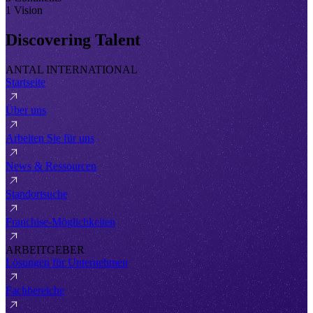
1 Vision
Discovering Talent
ANTAL INTERNATIONAL
Startseite
Über uns
Arbeiten Sie für uns
News & Ressourcen
Standortsuche
Franchise-Möglichkeiten
ARBEITGEBER
Lösungen für Unternehmen
Fachbereiche